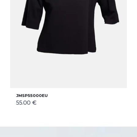
JMSP55000EU
55.00
€